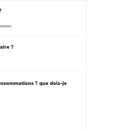
?
nnexion
aire ?
onsommations ? que dois-je