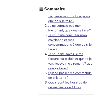
Sommaire
J'ai perdu mon mot de passe,
que dois-je faire ?
Je ne connais pas mon
Identifiant, que dois-je faire ?
Je souhaite consulter mon
enveloppe et mes
consommations ? que dois-je
faire ?
Je souhaite savoir si ma
facture est traitée et quand je
vais recevoir le virement ? que
dois-je faire ?
Quand passer ma commande
de billetterie ?
Quels sont les horaires de
permanence du COS ?