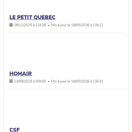
LE PETIT QUEBEC
26/11/2025 à 11h28 • Mis à jour le 18/05/2026 à 13h21
HOMAIR
23/09/2025 à 00h00 • Mis à jour le 18/05/2026 à 13h21
CSF