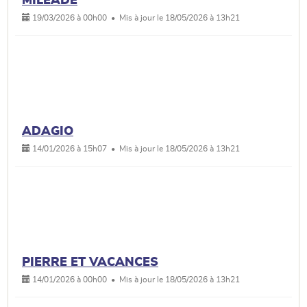
MILEADE
19/03/2026 à 00h00 • Mis à jour le 18/05/2026 à 13h21
ADAGIO
14/01/2026 à 15h07 • Mis à jour le 18/05/2026 à 13h21
PIERRE ET VACANCES
14/01/2026 à 00h00 • Mis à jour le 18/05/2026 à 13h21