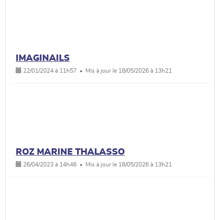
IMAGINAILS
22/01/2024 à 11h57 • Mis à jour le 18/05/2026 à 13h21
ROZ MARINE THALASSO
26/04/2023 à 14h46 • Mis à jour le 18/05/2026 à 13h21