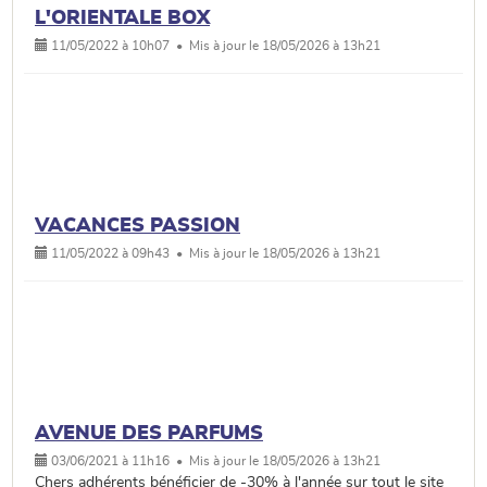
L'ORIENTALE BOX
11/05/2022 à 10h07 • Mis à jour le 18/05/2026 à 13h21
VACANCES PASSION
11/05/2022 à 09h43 • Mis à jour le 18/05/2026 à 13h21
AVENUE DES PARFUMS
03/06/2021 à 11h16 • Mis à jour le 18/05/2026 à 13h21
Chers adhérents bénéficier de -30% à l'année sur tout le site